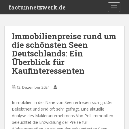
S
factumnetzwerk.de
TOGGLE
k
i
p
t
Immobilienpreise rund um
o
die schönsten Seen
m
a
Deutschlands: Ein
i
Überblick für
n
Kaufinteressenten
c
o
n
12. Dezember 2024
t
e
n
Immobilien in der Nähe von Seen erfreuen sich großer
t
Beliebtheit und sind oft sehr gefragt. Eine aktuelle
Analyse des Maklerunternehmens Von Poll Immobilien
beleuchtet die Entwicklung der Preise für
Wohnimmobilien an einigen der bekanntesten Seen