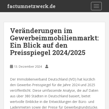
S
factumnetzwerk.de
TOGGLE
k
i
p
t
Veränderungen im
o
Gewerbeimmobilienmarkt:
m
a
Ein Blick auf den
i
Preisspiegel 2024/2025
n
c
o
13. Dezember 2024
n
t
Der Immobilienverband Deutschland (IVD) hat kürzlich
e
den Gewerbe-Preisspiegel für die Jahre 2024 und 2025
n
veröffentlicht. Diese umfassende Analyse, die auf Daten
t
aus über 380 Städten in Deutschland basiert, bietet
wertvolle Einblicke in die Entwicklungen der Büro- und
Ladenmieten sowie der Preise für Gewerbegrundstücke.