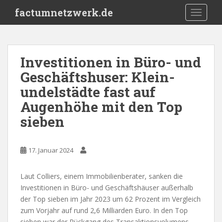
S
factumnetzwerk.de
TOGGLE
k
i
p
t
Investitionen in Büro- und
o
Geschäftshuser: Klein-
m
a
undelstädte fast auf
i
Augenhöhe mit den Top
n
sieben
c
o
n
17. Januar 2024
t
e
n
Laut Colliers, einem Immobilienberater, sanken die
t
Investitionen in Büro- und Geschäftshäuser außerhalb
der Top sieben im Jahr 2023 um 62 Prozent im Vergleich
zum Vorjahr auf rund 2,6 Milliarden Euro. In den Top
sieben war der Rückgang des Transaktionsvolumens