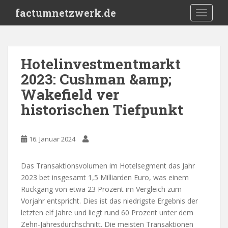
S
factumnetzwerk.de
TOGGLE
k
i
p
t
Hotelinvestmentmarkt
o
2023: Cushman &amp;
m
a
Wakefield ver
i
historischen Tiefpunkt
n
c
o
16. Januar 2024
n
t
Das Transaktionsvolumen im Hotelsegment das Jahr
e
2023 bet insgesamt 1,5 Milliarden Euro, was einem
n
Rückgang von etwa 23 Prozent im Vergleich zum
t
Vorjahr entspricht. Dies ist das niedrigste Ergebnis der
letzten elf Jahre und liegt rund 60 Prozent unter dem
Zehn-Jahresdurchschnitt. Die meisten Transaktionen