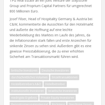
TPG Real Estate an ein Joint Venture der StepStone
Group und Proprium Capital Partners für umgerechnet
800 Millionen Euro.
Josef Filser, Head of Hospitality Germany & Austria bei
C&W, kommentierte die Aussichten für den Hotelmarkt
und äußerte die Hoffnung auf eine leichte
Wiederbelebung des Marktes im Laufe des Jahres, da
die Inflationsraten stark fallen und erste Anzeichen für
sinkende Zinsen zu sehen sind. Außerdem gibt es eine
gewisse Preisstabilisierung, die zu einer erhöhten
Sicherheit am Transaktionsmarkt führen wird.
britische Investoren
Deutsche Investoren
durchschnittliches Volumen
Einzeltransaktionen
Hostelbetreibers A&O
Hotelbetreiber
institutionelle Investoren
israelische Investoren
niedrigste Ergebnis
Private-Equity-Investoren
Repositionierungspotenzial
Rückgang
StepStone Group.