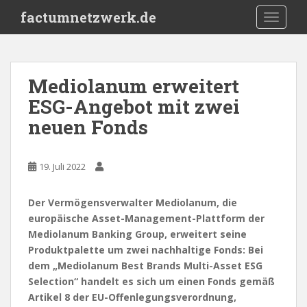
S
factumnetzwerk.de
TOGGLE
k
i
p
t
Mediolanum erweitert
o
ESG-Angebot mit zwei
m
a
neuen Fonds
i
n
c
19. Juli 2022
o
n
Der Vermögensverwalter Mediolanum, die
t
europäische Asset-Management-Plattform der
e
Mediolanum Banking Group, erweitert seine
n
Produktpalette um zwei nachhaltige Fonds: Bei
t
dem „Mediolanum Best Brands Multi-Asset ESG
Selection“ handelt es sich um einen Fonds gemäß
Artikel 8 der EU-Offenlegungsverordnung,