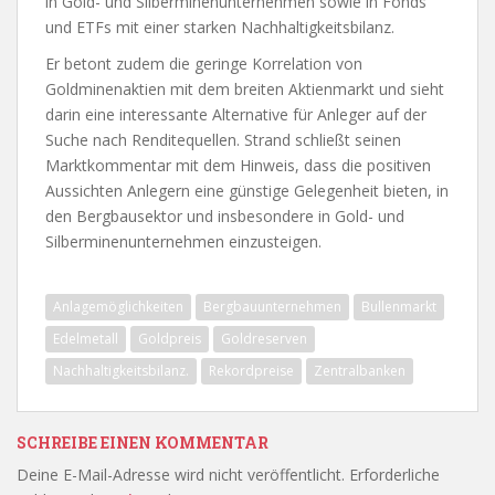
in Gold- und Silberminenunternehmen sowie in Fonds
und ETFs mit einer starken Nachhaltigkeitsbilanz.
Er betont zudem die geringe Korrelation von
Goldminenaktien mit dem breiten Aktienmarkt und sieht
darin eine interessante Alternative für Anleger auf der
Suche nach Renditequellen. Strand schließt seinen
Marktkommentar mit dem Hinweis, dass die positiven
Aussichten Anlegern eine günstige Gelegenheit bieten, in
den Bergbausektor und insbesondere in Gold- und
Silberminenunternehmen einzusteigen.
Anlagemöglichkeiten
Bergbauunternehmen
Bullenmarkt
Edelmetall
Goldpreis
Goldreserven
Nachhaltigkeitsbilanz.
Rekordpreise
Zentralbanken
SCHREIBE EINEN KOMMENTAR
Deine E-Mail-Adresse wird nicht veröffentlicht.
Erforderliche