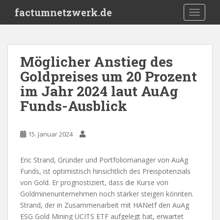
S
factumnetzwerk.de
TOGGLE
k
i
p
t
Möglicher Anstieg des
o
Goldpreises um 20 Prozent
m
a
im Jahr 2024 laut AuAg
i
Funds-Ausblick
n
c
o
15. Januar 2024
n
t
Eric Strand, Gründer und Portfoliomanager von AuAg
e
Funds, ist optimistisch hinsichtlich des Preispotenzials
n
von Gold. Er prognostiziert, dass die Kurse von
t
Goldminenunternehmen noch stärker steigen könnten.
Strand, der in Zusammenarbeit mit HANetf den AuAg
ESG Gold Mining UCITS ETF aufgelegt hat, erwartet