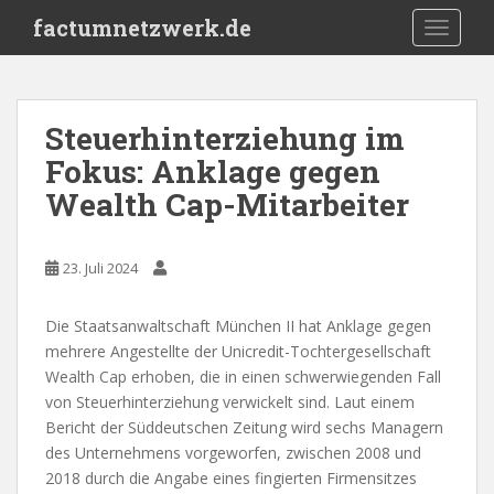
S
factumnetzwerk.de
TOGGLE
k
i
p
t
Steuerhinterziehung im
o
Fokus: Anklage gegen
m
a
Wealth Cap-Mitarbeiter
i
n
c
23. Juli 2024
o
n
Die Staatsanwaltschaft München II hat Anklage gegen
t
mehrere Angestellte der Unicredit-Tochtergesellschaft
e
Wealth Cap erhoben, die in einen schwerwiegenden Fall
n
von Steuerhinterziehung verwickelt sind. Laut einem
t
Bericht der Süddeutschen Zeitung wird sechs Managern
des Unternehmens vorgeworfen, zwischen 2008 und
2018 durch die Angabe eines fingierten Firmensitzes