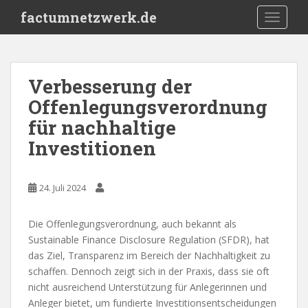
S
factumnetzwerk.de
TOGGLE
k
i
p
t
Verbesserung der
o
Offenlegungsverordnung
m
a
für nachhaltige
i
Investitionen
n
c
o
24. Juli 2024
n
t
Die Offenlegungsverordnung, auch bekannt als
e
Sustainable Finance Disclosure Regulation (SFDR), hat
n
das Ziel, Transparenz im Bereich der Nachhaltigkeit zu
t
schaffen. Dennoch zeigt sich in der Praxis, dass sie oft
nicht ausreichend Unterstützung für Anlegerinnen und
Anleger bietet, um fundierte Investitionsentscheidungen