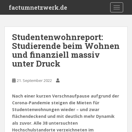
S
factumnetzwerk.de
TOGGLE
k
i
p
t
Studentenwohnreport:
o
Studierende beim Wohnen
m
a
und finanziell massiv
i
unter Druck
n
c
o
21. September 2022
n
t
Nach einer kurzen Verschnaufpause aufgrund der
e
Corona-Pandemie steigen die Mieten für
n
Studentenwohnungen wieder – und zwar
t
flächendeckend und mit deutlich mehr Dynamik
als zuvor. Alle 38 untersuchten
Hochschulstandorte verzeichneten im