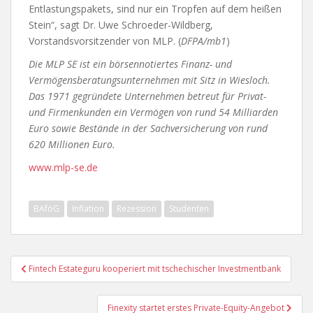
Entlastungspakets, sind nur ein Tropfen auf dem heißen
Stein“, sagt Dr. Uwe Schroeder-Wildberg,
Vorstandsvorsitzender von MLP. (
DFPA/mb1
)
Die MLP SE ist ein börsennotiertes Finanz- und
Vermögensberatungsunternehmen mit Sitz in Wiesloch.
Das 1971 gegründete Unternehmen betreut für Privat-
und Firmenkunden ein Vermögen von rund 54 Milliarden
Euro sowie Bestände in der Sachversicherung von rund
620 Millionen Euro.
www.mlp-se.de
BAföG
Inflation
Rezession
Studenten
Beitragsnavigation
Fintech Estateguru kooperiert mit tschechischer Investmentbank
Finexity startet erstes Private-Equity-Angebot