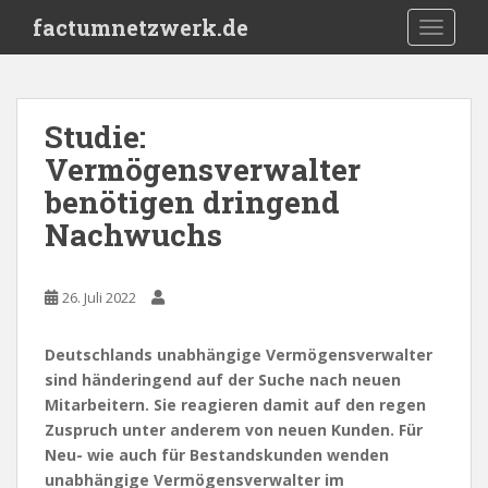
S
factumnetzwerk.de
TOGGLE
k
i
p
t
Studie:
o
Vermögensverwalter
m
a
benötigen dringend
i
Nachwuchs
n
c
o
26. Juli 2022
n
t
Deutschlands unabhängige Vermögensverwalter
e
sind händeringend auf der Suche nach neuen
n
Mitarbeitern. Sie reagieren damit auf den regen
t
Zuspruch unter anderem von neuen Kunden. Für
Neu- wie auch für Bestandskunden wenden
unabhängige Vermögensverwalter im