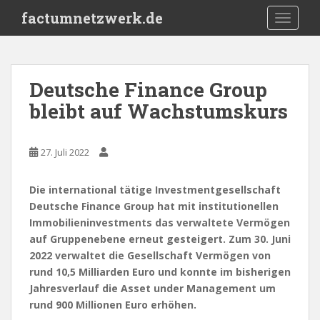
S
factumnetzwerk.de
TOGGLE
k
i
p
t
Deutsche Finance Group
o
bleibt auf Wachstumskurs
m
a
i
27. Juli 2022
n
c
o
Die international tätige Investmentgesellschaft
n
Deutsche Finance Group
hat mit institutionellen
t
Immobilieninvestments das verwaltete Vermögen
e
auf Gruppenebene erneut gesteigert. Zum 30. Juni
n
2022 verwaltet die Gesellschaft Vermögen von
t
rund 10,5 Milliarden Euro und konnte im bisherigen
Jahresverlauf die Asset under Management um
rund 900 Millionen Euro erhöhen.