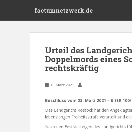
S
factumnetzwerk.de
k
i
p
t
o
m
Urteil des Landgeric
a
Doppelmords eines So
i
n
rechtskräftig
c
o
n
31. März 2021
t
e
Beschluss vom 23. März 2021 – 6 StR 100/
n
Das Landgericht Rostock hat den Angeklagten 
t
lebenslangen Freiheitsstrafe verurteilt und d
Nach den Feststellungen des Landgerichts tö