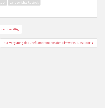
tock
Landgerichts Rostock
rechtskräftig
Zur Vergütung des Chefkameramanns des Filmwerks „Das Boot“