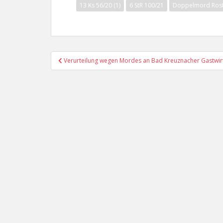
13 Ks 56/20 (1)
6 StR 100/21
Doppelmord Ros
Beitragsnavigation
Verurteilung wegen Mordes an Bad Kreuznacher Gastwirt 