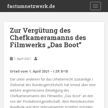
S
factumnetzwerk.de
TOGGLE
k
i
p
t
Zur Vergütung des
o
Chefkameramanns des
m
a
Filmwerks „Das Boot“
i
n
c
1. April 2021
o
n
Urteil vom 1. April 2021 – I ZR 9/18
t
Der unter anderem für das Urheberrecht zuständige I.
e
Zivilsenat des Bundesgerichtshofs hat erneut über eine
n
weitere angemessene Beteiligung des
t
Chefkameramanns des Filmwerks „Das Boot“ an den
von der Produktionsgesellschaft, dem Westdeutschen
Rundfunk und dem Videoverwerter erzielten Vorteilen