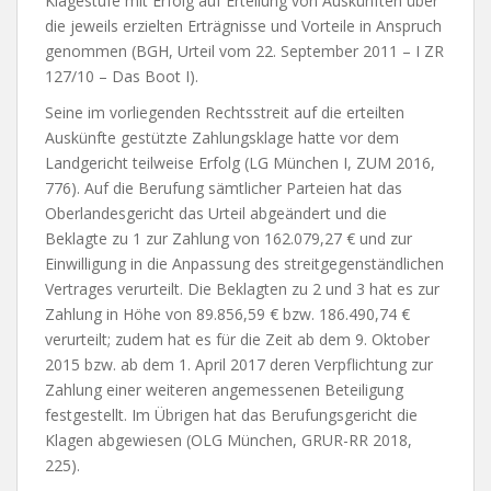
Klagestufe mit Erfolg auf Erteilung von Auskünften über
die jeweils erzielten Erträgnisse und Vorteile in Anspruch
genommen (BGH, Urteil vom 22. September 2011 – I ZR
127/10 – Das Boot I).
Seine im vorliegenden Rechtsstreit auf die erteilten
Auskünfte gestützte Zahlungsklage hatte vor dem
Landgericht teilweise Erfolg (LG München I, ZUM 2016,
776). Auf die Berufung sämtlicher Parteien hat das
Oberlandesgericht das Urteil abgeändert und die
Beklagte zu 1 zur Zahlung von 162.079,27 € und zur
Einwilligung in die Anpassung des streitgegenständlichen
Vertrages verurteilt. Die Beklagten zu 2 und 3 hat es zur
Zahlung in Höhe von 89.856,59 € bzw. 186.490,74 €
verurteilt; zudem hat es für die Zeit ab dem 9. Oktober
2015 bzw. ab dem 1. April 2017 deren Verpflichtung zur
Zahlung einer weiteren angemessenen Beteiligung
festgestellt. Im Übrigen hat das Berufungsgericht die
Klagen abgewiesen (OLG München, GRUR-RR 2018,
225).