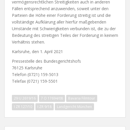
vermögensrechtlichen Streitigkeiten auch in anderen
Fällen entsprechend anzuwenden, soweit unter den
Parteien die Höhe einer Forderung streitig ist und die
vollständige Aufklärung aller hierfür maßgebenden
Umstände mit Schwierigkeiten verbunden ist, die zu der
Bedeutung des streitigen Teiles der Forderung in keinem
Verhältnis stehen.
Karlsruhe, den 1. April 2021
Pressestelle des Bundesgerichtshofs
76125 Karlsruhe
Telefon (0721) 159-5013
Telefax (0721) 159-5501
29 U 2619/16
7 O 17694/08
Bavaria Filmtour
I ZR 127/10
I ZR 9/18
Landgericht München
Beitragsnavigation