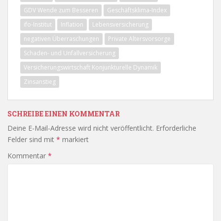
GDV Wende zum Besseren
Geschäftsklima-Index
ifo-Institut
Inflation
Lebensversicherung
negativen Überraschungen
Private Altersvorsorge
Schaden- und Unfallversicherung
Versicherungswirtschaft Konjunkturelle Dynamik
Zinsanstieg
SCHREIBE EINEN KOMMENTAR
Deine E-Mail-Adresse wird nicht veröffentlicht.
Erforderliche
Felder sind mit
*
markiert
Kommentar
*