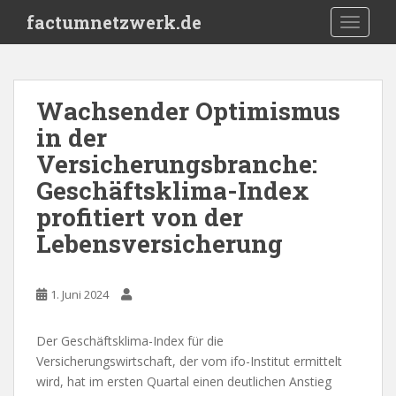
S
factumnetzwerk.de
TOGGLE
k
i
p
t
Wachsender Optimismus
o
in der
m
a
Versicherungsbranche:
i
Geschäftsklima-Index
n
profitiert von der
c
o
Lebensversicherung
n
t
e
1. Juni 2024
n
t
Der Geschäftsklima-Index für die
Versicherungswirtschaft, der vom ifo-Institut ermittelt
wird, hat im ersten Quartal einen deutlichen Anstieg