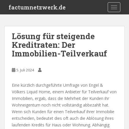
S
factumnetzwerk.de
TOGGLE
k
i
p
t
Lösung für steigende
o
Kreditraten: Der
m
a
Immobilien-Teilverkauf
i
n
c
5. Juli 2024
o
n
Eine kürzlich durchgeführte Umfrage von Engel &
t
Völkers Liquid Home, einem Anbieter für Teilverkauf von
e
Immobilien, ergab, dass die Mehrheit der Kunden ihr
n
Wohneigentum noch nicht vollständig abbezahlt hat.
t
Wenn sich Kunden für einen Teilverkauf ihrer Immobilie
entscheiden, bedeutet dies oft auch die Ablösung ihres
laufenden Kredits für Haus oder Wohnung. Abhängig